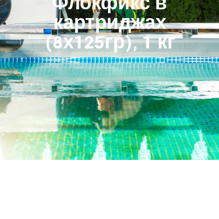
Флокфикс в
картриджах
(8х125гр), 1 кг