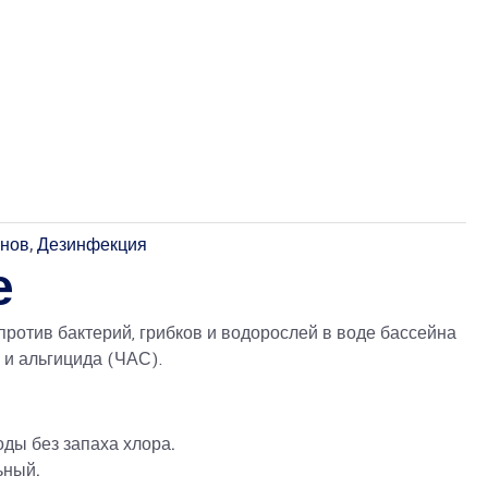
йнов
,
Дезинфекция
е
отив бактерий, грибков и водорослей в воде бассейна
 и альгицида (ЧАС).
оды без запаха хлора.
ьный.