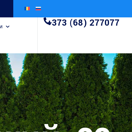
+373 (68) 277077
и