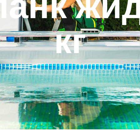
анк жид
кг