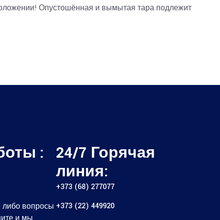
положении! Опустошённая и вымытая тара подлежит
боты :
24/7 Горячая
линия:
+373 (68) 277077
+373 (22) 449920
е либо вопросы
ите и мы