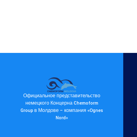
Официальное представительство
немецкого Концерна Chemoform
Group в Молдове – компания «Ognes
Nord»